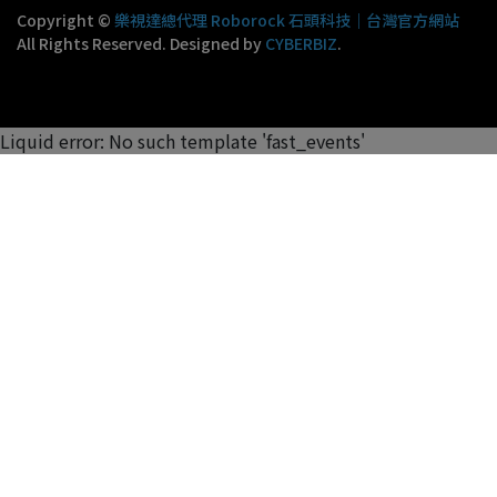
Copyright ©
樂視達總代理 Roborock 石頭科技｜台灣官方網站
All Rights Reserved.
Designed by
CYBERBIZ
.
Liquid error: No such template 'fast_events'