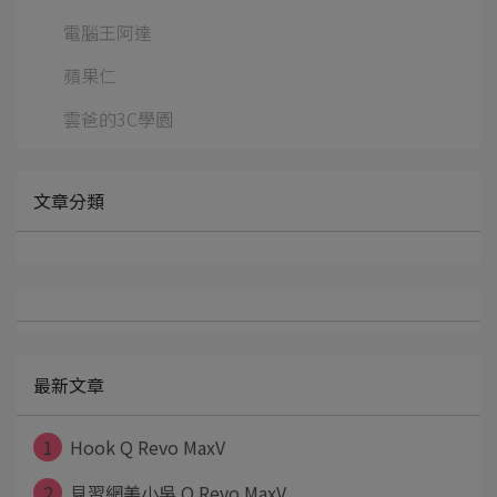
電腦王阿達
蘋果仁
雲爸的3C學園
文章分類
最新文章
1
Hook Q Revo MaxV
2
見習網美小吳 Q Revo MaxV