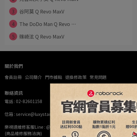
3
谷阿莫 Q Revo MaxV
4
The DoDo Man Q Revo ⋯
5
篠崎泫 Q Revo MaxV
關於我們
會員註冊
公司簡介
門市據點
退換修政策
常見問題
聯絡資訊
電話 : 02-82601158
信箱 : service@luxystargroup.com
樂視達維修客服Line : @ls168168
(商品維修服務洽詢)