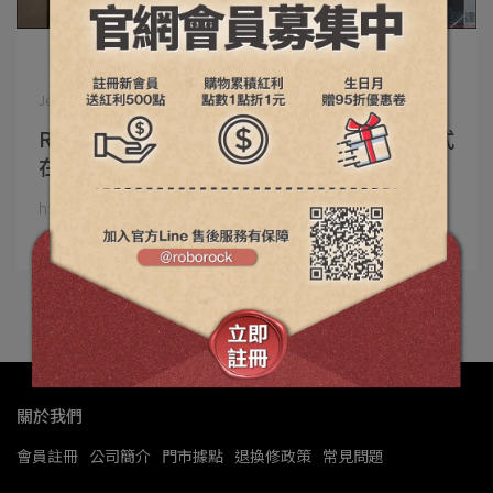
Jenny | 2023-10-30
Roborock S8 Pro Ultra 石頭掃拖機器人正式
在台發表：搭載 10 合 1 全自動清潔座，自動
上下水/洗拖布/集塵/烘乾/補清潔液
https://www.kocpc.com.tw/archives/487609⋯
閱讀更多 ->
關於我們
會員註冊
公司簡介
門市據點
退換修政策
常見問題