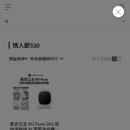
情人節520
預設排序
所有篩選條件
共 1 件商品
柔衣公主 M1 Pure 1KG 迷
你洗脫烘 AI 滾筒洗衣機