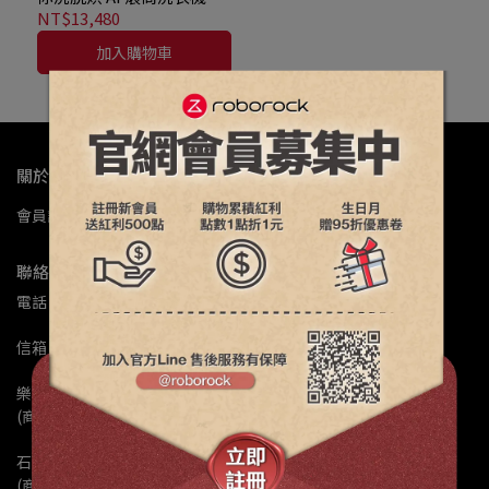
（特漬洗/立體柔烘/母嬰認
NT$13,480
證/UVC殺菌）
加入購物車
關於我們
會員註冊
公司簡介
門市據點
退換修政策
常見問題
聯絡資訊
電話 : 02-82601158
信箱 : service@luxystargroup.com
樂視達維修客服Line : @ls168168
(商品維修服務洽詢)
石頭科技客服Line : @roborock
(商品退換貨、保固問題、商品諮詢)