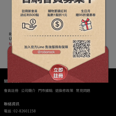
Pro 專用零纏繞兩爪邊刷共
2入
Roborock石頭科技 G20S
Roborock石頭科技Saros
Ultra 、 Saros Z70 旋轉拖
20 Sonic、Saros 20、
布 4入
G20S Ultra、Qrevo Edge
NT$895
NT$695
2 Pro、Qrevo CurvX、
加入購物車
加入購物車
Qrevo EdgeT、Qrevo
Edge 2 專用可水洗濾網
關於我們
會員註冊
公司簡介
門市據點
退換修政策
常見問題
聯絡資訊
電話 : 02-82601158