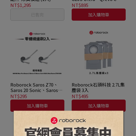
G30、Qrevo EdgeC、
NT$1,295
NT$895
Qrevo CurvX、Qrevo
已售完
加入購物車
EdgeT、Qrevo C Pro 、
Qrevo Curv 2 Flow、
Saros 20、Qrevo Edge 2
Pro、Saros 20 Sonic、
Qrevo Edge 2專用零纏繞
對刷
Roborock Saros Z70、
Roborock石頭科技 2.7L集
Saros 20 Sonic、Saros
塵袋 3入
20、G30、G20S Ultra、
NT$295
NT$495
Qrevo Edge 2 Pro、
加入購物車
加入購物車
Qrevo CurvX、Qrevo
Curv、Qrevo Edge 2、
Qrevo EdgeT、Qrevo L
Pro、Qrevo EdgeC、
Qrevo C Pro、Qrevo C、
Qrevo L、Q8、Q8 Max