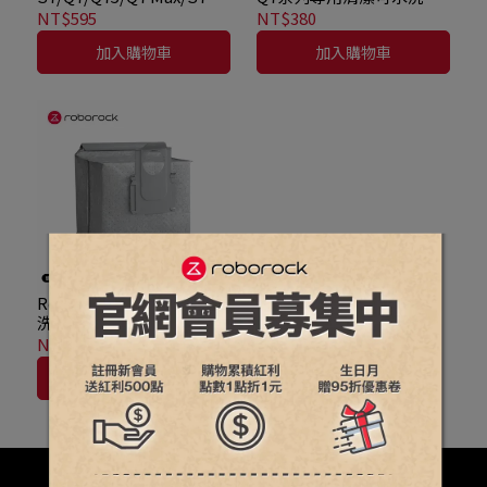
MaxV/Q5/G10/Qrevo/S7
震動拖布共2入
NT$595
NT$380
Max Ultra/Qrevo
加入購物車
加入購物車
MaxV/Qrevo S/Qrevo
Pro/Qrevo L/Qrevo L Pro
專用橡膠主刷
Roborock 石頭科技 可水
洗式塵袋(2入)
NT$595
加入購物車