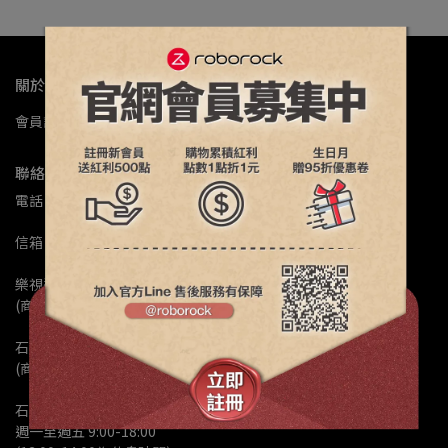
關於我們
會員註冊
公司簡介
門市據點
退換修政策
常見問題
聯絡資訊
電話 : 02-82601158
信箱 : service@luxystargroup.com
樂視達維修客服Line : @ls168168
(商品維修服務洽詢)
石頭科技客服Line : @roborock
(商品退換貨、保固問題、商品諮詢)
石頭科技線上客服服務時間 :
週一至週五 9:00-18:00 