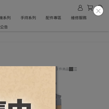
機系列
手持系列
配件專區
維修服務
公告
所有篩選條件
共 3 件商品