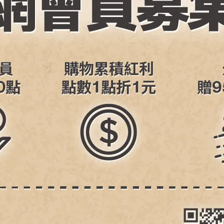
orock S8系列、Qrevo系列、Q5
Roborock石頭科技 Qrevo
o清潔專用黑色三爪毛邊刷共2入
MaxV/Qrevo S/Qrevo Pro/Qre
Curv/Qrevo L/Qrevo C/Qrevo
99
NT$695
EdgeC/Qrevo C Pro/Qrevo L 
網 2入