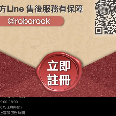
維修服務
2601158
維修懶人包
uxystargroup.com
Line : @ls168168
服務洽詢)
ine : @roborock
貨、保固問題、商品諮
上客服服務時間 :
00-18:00 
4:00為休息時間)
上客服服務時間: