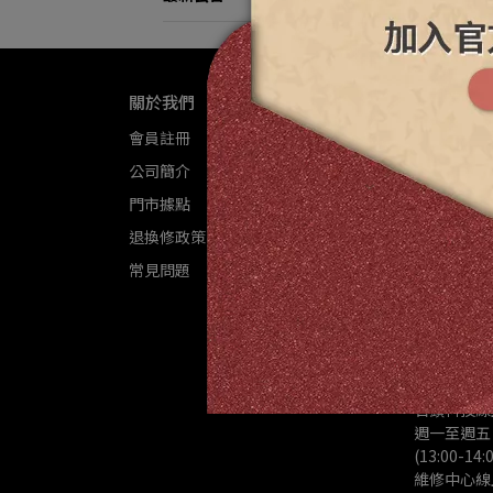
關於我們
聯絡資訊
電話 : 02-8
會員註冊
公司簡介
信箱 : 
service@l
門市據點
退換修政策
樂視達維修客服
常見問題
(商品維修
石頭科技客服L
(商品退換
詢)
石頭科技線
週一至週五 9:
(13:00-1
維修中心線