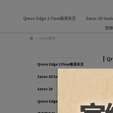
Qrevo Edge 2 Flow搖滾天王
Saros 20 Soni
登錄
Qrevo配件
Q
Qrevo Edge 2 Flow搖滾天王
預設
Saros 20 Sonic
Saros 20
Qrevo Edge 2