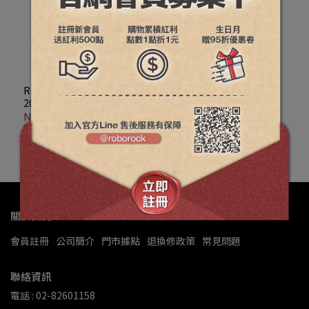
Pro 專用零纏繞兩爪邊刷共
2入
Roborock石頭科技Saros
20 Sonic、Saros 20、
G20S Ultra、Qrevo Edge
NT$695
2 Pro、Qrevo CurvX、
加入購物車
Qrevo EdgeT、Qrevo
Edge 2 專用可水洗濾網
關於我們
會員註冊
公司簡介
門市據點
退換修政策
常見問題
聯絡資訊
電話 : 02-82601158