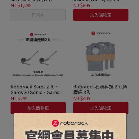
G30、Qrevo EdgeC、
NT$1,295
NT$895
Qrevo CurvX、Qrevo
已售完
加入購物車
EdgeT、Qrevo C Pro 、
Qrevo Curv 2 Flow、
Saros 20、Qrevo Edge 2
Pro、Saros 20 Sonic、
Qrevo Edge 2專用零纏繞
對刷
Roborock Saros Z70、
Roborock石頭科技 2.7L集
Saros 20 Sonic、Saros
塵袋 3入
20、G30、G20S Ultra、
NT$295
NT$495
Qrevo Edge 2 Pro、
加入購物車
加入購物車
Qrevo CurvX、Qrevo
Curv、Qrevo Edge 2、
Qrevo EdgeT、Qrevo L
Pro、Qrevo EdgeC、
Qrevo C Pro、Qrevo C、
Qrevo L、Q8、Q8 Max