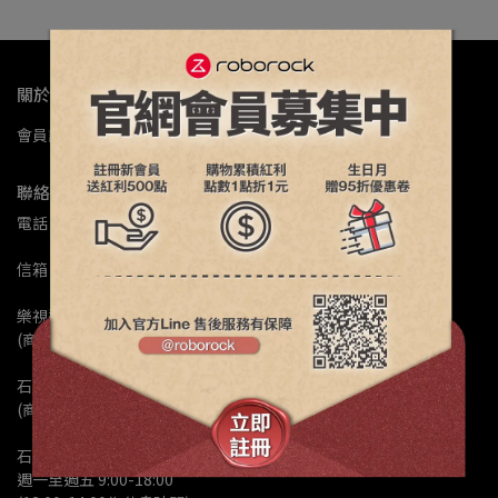
關於我們
會員註冊
公司簡介
門市據點
退換修政策
常見問題
聯絡資訊
電話 : 02-82601158
信箱 : service@luxystargroup.com
樂視達維修客服Line : @ls168168
(商品維修服務洽詢)
石頭科技客服Line : @roborock
(商品退換貨、保固問題、商品諮詢)
石頭科技線上客服服務時間 :
週一至週五 9:00-18:00 