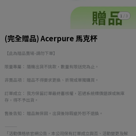
1
/
3
(完全贈品) Acerpure 馬克杯
【此為贈品賣場-請勿下單】
限量專屬： 隨機出貨不挑款，數量有限送完為止。
非賣品項： 贈品不得要求更換、折現或單獨購買。
訂單成立： 我方保留訂單最終審核權，若遇系統標價錯誤或無庫
存，得不予出貨。
售後告知： 贈品無保固。出貨後除瑕疵外恕不退換。
———
「活動價格依官網公告，本公司保有訂單成立與否、活動變更及解