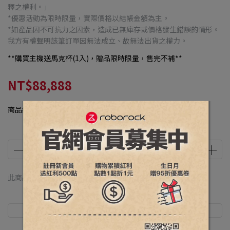
釋之權利。」
*優惠活動為限時限量，實際價格以結帳金額為主。
*如產品因不可抗力之因素，造成已無庫存或價格發生錯誤的情形。
我方有權聲明該筆訂單因無法成立、故無法出貨之權力。
**購買主機送馬克杯(1入)，贈品限時限量，售完不補**
NT$88,888
商品編號:
R2504130508
此商品 「 最高 」可以折抵紅利
0
點 (約等於
NT$0
)
商品介紹
規格說明
運送方式