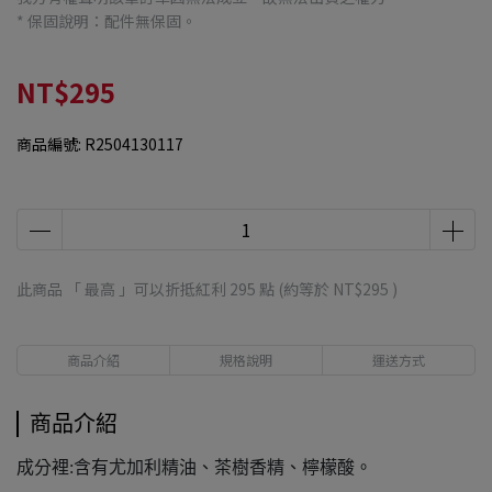
* 保固說明：配件無保固。
NT$295
商品編號:
R2504130117
此商品 「 最高 」可以折抵紅利
295
點 (約等於
NT$295
)
商品介紹
規格說明
運送方式
商品介紹
成分裡:含有尤加利精油、茶樹香精、檸檬酸。