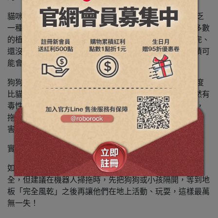
貓咪家庭（強烈不建議或需極度小心）： 貓咪的肝臟缺乏
一種叫「葡萄糖醛酸轉移酶」的解毒酶，無法代謝絕大多數
的植物精油，特別是茶樹和尤加利。如果貓咪走過剛拖完、
還沒乾的地板，腳掌沾到並在舔毛時吃進肚子，長期累積可
能會造成慢性中毒、肝腎負擔或過敏。
狗狗家庭（相對安全，但需注意）： 狗狗對精油的耐受度
比貓咪高一些，但「高濃度」的茶樹和尤加利對狗狗依然有
毒性。不過，因為這款清潔劑會經過 1:50 的高比例稀釋，
拖完地後殘留的濃度極低，通常對狗狗不至於造成急性危
害。
實用建議
如果您家裡養狗或有小孩： 雖然經過高比例稀釋後相對安
全，但建議在機器人掃拖時，先把狗狗或小孩隔開，等到地
板「完全風乾」之後再讓他們在地上活動、玩耍，這樣最萬
無一失！