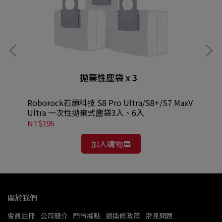
潔
Roborock石頭科技 S8 Pro Ultra/S8+/S7 MaxV
Rob
Ultra 一次性拋棄式塵袋3入、6入
潔
NT$195
NT
加入購物車
關於我們
會員註冊
公司簡介
門市據點
退換修政策
常見問題