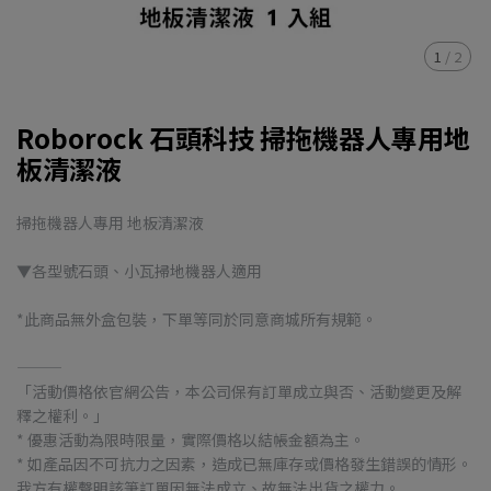
1
/
2
Roborock 石頭科技 掃拖機器人專用地
板清潔液
掃拖機器人專用 地板清潔液
▼各型號石頭、小瓦掃地機器人適用
*此商品無外盒包裝，下單等同於同意商城所有規範。
———
「活動價格依官網公告，本公司保有訂單成立與否、活動變更及解
釋之權利。」
* 優惠活動為限時限量，實際價格以結帳金額為主。
* 如產品因不可抗力之因素，造成已無庫存或價格發生錯誤的情形。
我方有權聲明該筆訂單因無法成立、故無法出貨之權力。