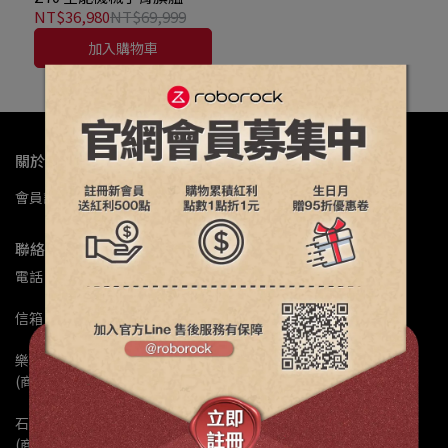
拖王者(機械手臂/零纏
NT$36,980
NT$69,999
繞/22000Pa/7.98超薄/80度
加入購物車
熱水洗)
關於我們
會員註冊
公司簡介
門市據點
退換修政策
常見問題
聯絡資訊
電話 : 02-82601158
信箱 : service@luxystargroup.com
樂視達維修客服Line : @ls168168
(商品維修服務洽詢)
石頭科技客服Line : @roborock
(商品退換貨、保固問題、商品諮詢)