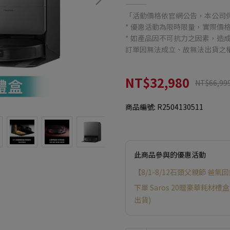
———
「活動價格依官網公告，本公司
* 優惠活動為限時限量，實際價
* 如產品因不可抗力之因素，造
訂單因無法成立、故無法出貨之
NT$32,980
NT$66,99
商品編號:
R2504130511
此商品參與的優惠活動
【8/1-8/12石頭父親節 爸氣
下單 Saros 20贈豪華耗
出貨)