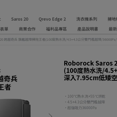
c
Saros 20
Qrevo Edge 2
洗衣機系列
掃地
表單
商業合作
福利品專區
產品說明書
最新
ros 20 跨越奇兵 旗艦越障掃拖王者(100度熱水洗/4.5+4.3公分雙門檻越障/36000P
Roborock Sar
(100度熱水洗/4.5
深入7.95cm低矮
•100℃熱水洗+55℃烘乾
•4.5+4.3公分雙門檻越障
•超強吸力36000Pa