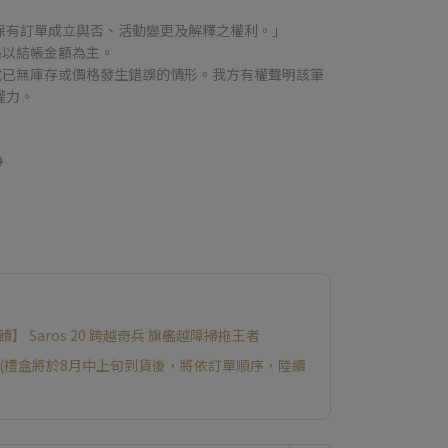
保有訂單成立與否、活動變更及解釋之權利。」
格以結帳金額為主。
成已無庫存或價格發生錯誤的情形。我方有權聲明該筆
權力。
9
回饋】 Saros 20 跨越奇兵 旗艦越障掃拖王者
材禮盒(禮盒將於8月中上旬到貨後，將依訂單順序，陸續