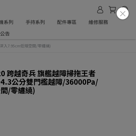
機系列
手持系列
配件專區
維修服務
公告
a/深入7.95cm低矮空間/零纏繞)
os 20 跨越奇兵 旗艦越障掃拖王者
+4.3公分雙門檻越障/36000Pa/
空間/零纏繞)