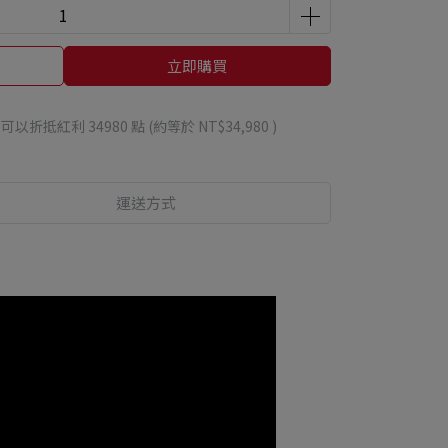
立即購買
 」可以折抵紅利
34980
點 (約等於
NT$34,980
)
運送方式